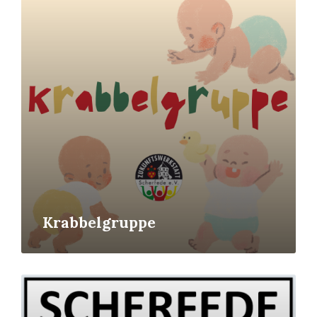
More
Krabbelgruppe
Read
More