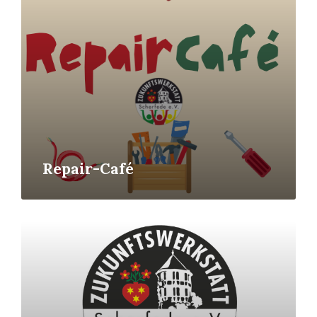
Repair-Café
Read
More