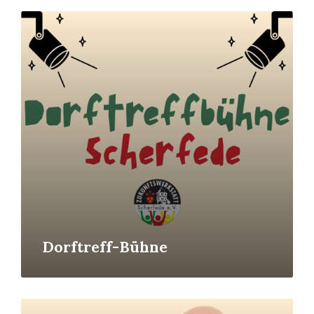
Read
More
Dorftreff-Bühne
Read